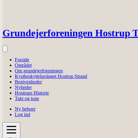
Grundejerforeningen Hostrup T
Forside
Området
Om grundejerforeningen
Kystbeskyttelseslaget Hostrup Strand
Begivenheder
Nyheder
Hostrups Historie
Takt og tone
Ny beboer
Log ind