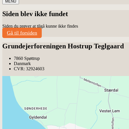
MENU
Siden blev ikke fundet
Siden du prøver at tilgå kunne ikke findes
Gå til forsiden
Grundejerforeningen Hostrup Teglgaard
7860 Spøttrup
Danmark
CVR: 32924603