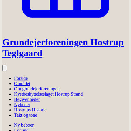
Grundejerforeningen Hostrup
Teglgaard
Forside
Området
Om grundejerforeningen
Kystbeskyttelseslaget Hostrup Strand
Begivenheder
Nyheder
Hostrups Historie
Takt og tone
Ny beboer
Log ind