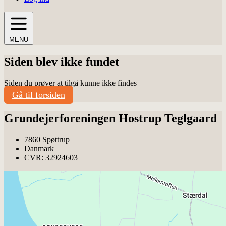
MENU
Siden blev ikke fundet
Siden du prøver at tilgå kunne ikke findes
Gå til forsiden
Grundejerforeningen Hostrup Teglgaard
7860 Spøttrup
Danmark
CVR: 32924603