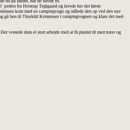
e ud på landet, når de havde fri.
af jorden fra Hostrup Teglgaard og lavede her det første
Kristensen kom med en campingvogn og stillede den op ved den nye
og gå hen til Thorkild Kristensen i campingvognen og klare det med
Der ventede dem et stort arbejde med at få plantet til med træer og