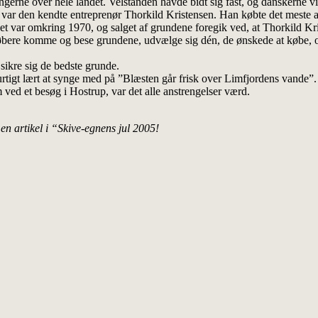
erne over hele landet. Velstanden havde bidt sig fast, og danskerne vill
r, var den kendte entreprenør Thorkild Kristensen. Han købte det meste 
et var omkring 1970, og salget af grundene foregik ved, at Thorkild 
købere komme og bese grundene, udvælge sig dén, de ønskede at købe, 
sikre sig de bedste grunde.
rtigt lært at synge med på ”Blæsten går frisk over Limfjordens vande”. 
ved et besøg i Hostrup, var det alle anstrengelser værd.
n artikel i “Skive-egnens jul 2005!