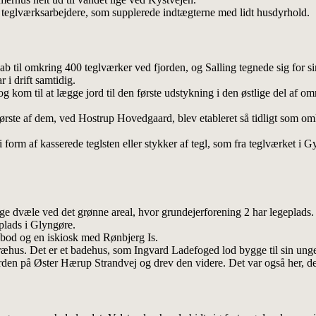
er teglværksarbejdere, som supplerede indtægterne med lidt husdyrhold.
b til omkring 400 teglværker ved fjorden, og Salling tegnede sig for s
r i drift samtidig.
og kom til at lægge jord til den første udstykning i den østlige del af
første af dem, ved Hostrup Hovedgaard, blev etableret så tidligt som om
form af kasserede teglsten eller stykker af tegl, som fra teglværket i G
ge dvæle ved det grønne areal, hvor grundejerforening 2 har legeplads. H
lads i Glyngøre.
sbod og en iskiosk med Rønbjerg Is.
dt træhus. Det er et badehus, som Ingvard Ladefoged lod bygge til sin un
en på Øster Hærup Strandvej og drev den videre. Det var også her, de