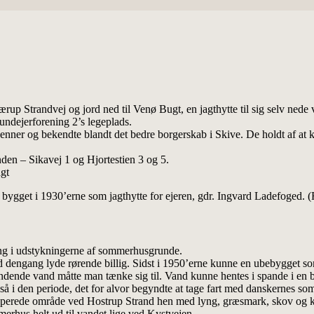
 Strandvej og jord ned til Venø Bugt, en jagthytte til sig selv nede 
rundejerforening 2’s legeplads.
ervenner og bekendte blandt det bedre borgerskab i Skive. De holdt af 
nden – Sikavej 1 og Hjortestien 3 og 5.
gt
bygget i 1930’erne som jagthytte for ejeren, gdr. Ingvard Ladefoged. (F
ang i udstykningerne af sommerhusgrunde.
nd dengang lyde rørende billig. Sidst i 1950’erne kunne en ubebygget 
 rindende vand måtte man tænke sig til. Vand kunne hentes i spande i en 
også i den periode, det for alvor begyndte at tage fart med danskernes 
kuperede område ved Hostrup Strand hen med lyng, græsmark, skov og k
merhus helt ud til vandet lige ved Kystvejen.