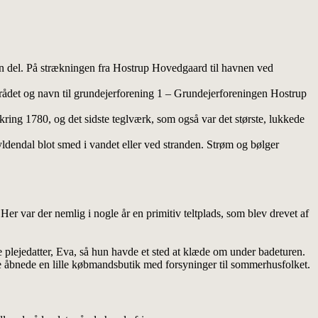
in del. På strækningen fra Hostrup Hovedgaard til havnen ved
 området og navn til grundejerforening 1 – Grundejerforeningen Hostrup
kring 1780, og det sidste teglværk, som også var det største, lukkede
yldendal blot smed i vandet eller ved stranden. Strøm og bølger
er var der nemlig i nogle år en primitiv teltplads, som blev drevet af
ge plejedatter, Eva, så hun havde et sted at klæde om under badeturen.
 åbnede en lille købmandsbutik med forsyninger til sommerhusfolket.