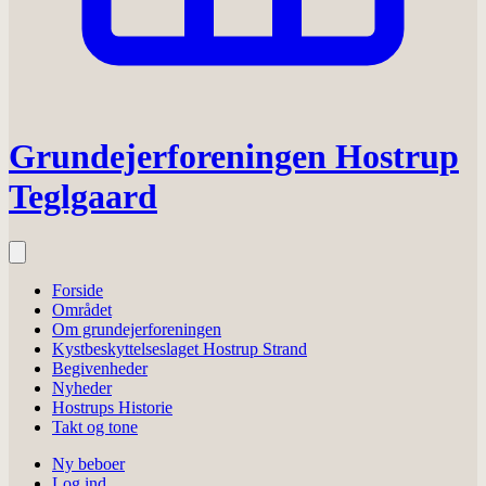
Grundejerforeningen Hostrup
Teglgaard
Forside
Området
Om grundejerforeningen
Kystbeskyttelseslaget Hostrup Strand
Begivenheder
Nyheder
Hostrups Historie
Takt og tone
Ny beboer
Log ind