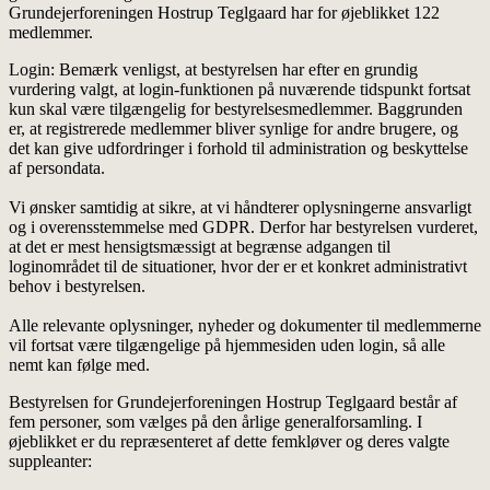
Grundejerforeningen Hostrup Teglgaard har for øjeblikket 122
medlemmer.
Login: Bemærk venligst, at bestyrelsen har efter en grundig
vurdering valgt, at login-funktionen på nuværende tidspunkt fortsat
kun skal være tilgængelig for bestyrelsesmedlemmer. Baggrunden
er, at registrerede medlemmer bliver synlige for andre brugere, og
det kan give udfordringer i forhold til administration og beskyttelse
af persondata.
Vi ønsker samtidig at sikre, at vi håndterer oplysningerne ansvarligt
og i overensstemmelse med GDPR. Derfor har bestyrelsen vurderet,
at det er mest hensigtsmæssigt at begrænse adgangen til
loginområdet til de situationer, hvor der er et konkret administrativt
behov i bestyrelsen.
Alle relevante oplysninger, nyheder og dokumenter til medlemmerne
vil fortsat være tilgængelige på hjemmesiden uden login, så alle
nemt kan følge med.
Bestyrelsen for Grundejerforeningen Hostrup Teglgaard består af
fem personer, som vælges på den årlige generalforsamling. I
øjeblikket er du repræsenteret af dette femkløver og deres valgte
suppleanter: