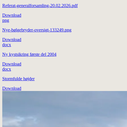
Referat-generalforsamling-20.02.2026.pdf
Download
png
Nye-bølgebryder-oversigt-133249.png
Download
docx
Ny kystsikring første del 2004
Download
docx
Stormfulde højder
Download