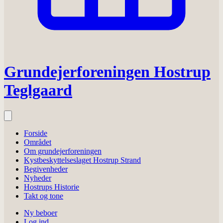
Grundejerforeningen Hostrup
Teglgaard
Forside
Området
Om grundejerforeningen
Kystbeskyttelseslaget Hostrup Strand
Begivenheder
Nyheder
Hostrups Historie
Takt og tone
Ny beboer
Log ind